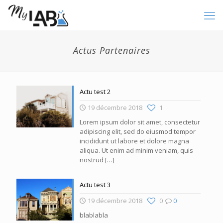
Actus Partenaires
Actu test 2
19 décembre 2018
1
Lorem ipsum dolor sit amet, consectetur
adipiscing elit, sed do eiusmod tempor
incididunt ut labore et dolore magna
aliqua. Ut enim ad minim veniam, quis
nostrud
[…]
Actu test 3
19 décembre 2018
0
0
blablabla