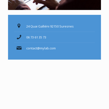
24 Quai Galliéni 92150 Suresnes
06 73 61 35 73
contact@mylab.com